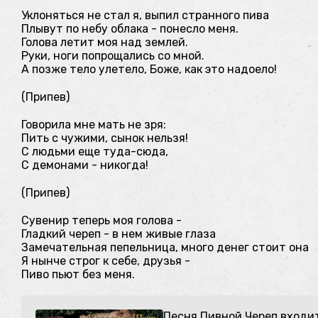
Уклоняться не стал я, выпил странного пива
Плывут по небу облака - понесло меня.
Голова летит моя над землей.
Руки, ноги попрощались со мной.
А позже тело улетело, Боже, как это надоело!
(Припев)
Говорила мне мать не зря:
Пить с чужими, сынок нельзя!
С людьми еще туда-сюда,
С демонами - никогда!
(Припев)
Сувенир теперь моя голова -
Гладкий череп - в нем живые глаза
Замечательная пепельница, много денег стоит она
Я нынче строг к себе, друзья -
Пиво пьют без меня.
Песня Пивной Череп входи