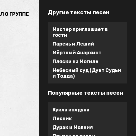
Другие тексты песен
Л О ГРУППЕ
Мастер приглашает в
гости
Парень и Леший
Мёртвый Анархист
Пляски на Могиле
Небесный суд (Дуэт Судьи
и Тодда)
Популярные тексты песен
Кукла колдуна
Лесник
Дурак и Молния