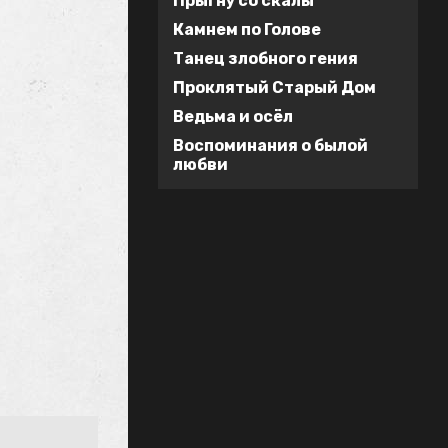
Прыгну со скалы
Камнем по Голове
Танец злобного гения
Проклятый Старый Дом
Ведьма и осёл
Воспоминания о былой
любви