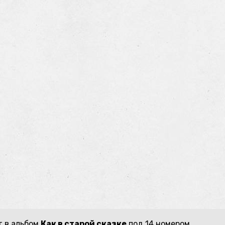
т в альбом
Как в старой сказке
под 14 номером.