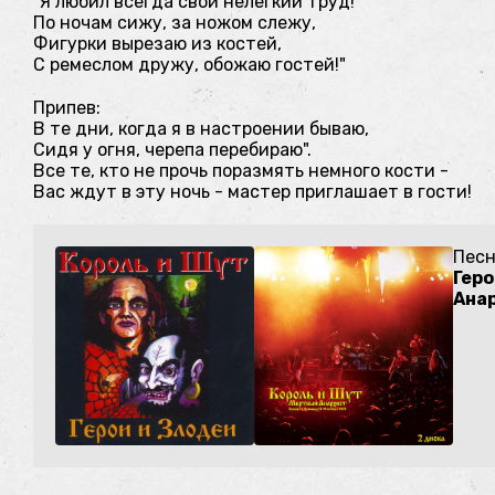
"Я любил всегда свой нелёгкий труд!
По ночам сижу, за ножом слежу,
Фигурки вырезаю из костей,
С ремеслом дружу, обожаю гостей!"
Припев:
В те дни, когда я в настроении бываю,
Сидя у огня, черепа перебираю".
Все те, кто не прочь поразмять немного кости -
Вас ждут в эту ночь - мастер приглашает в гости!
Песн
Геро
Ана