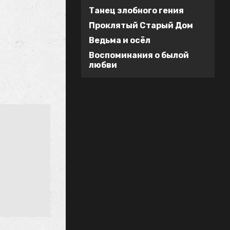
Танец злобного гения
Проклятый Старый Дом
Ведьма и осёл
Воспоминания о былой
любви