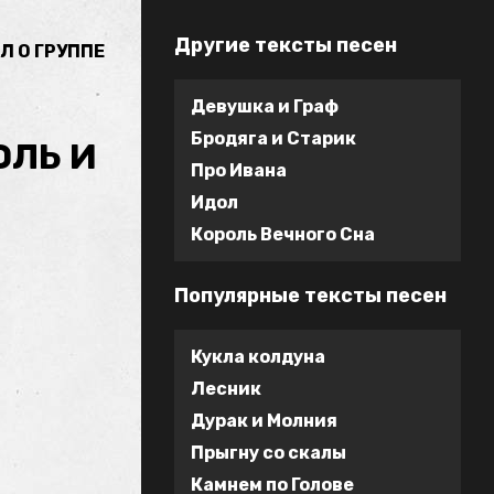
Другие тексты песен
Л О ГРУППЕ
Девушка и Граф
Бродяга и Старик
ОЛЬ И
Про Ивана
Идол
Король Вечного Сна
Популярные тексты песен
Кукла колдуна
Лесник
Дурак и Молния
Прыгну со скалы
Камнем по Голове