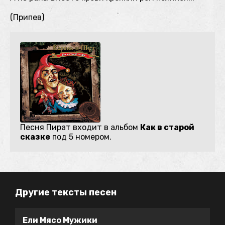
(Припев)
Песня Пират входит в альбом
Как в старой
сказке
под 5 номером.
Другие тексты песен
Ели Мясо Мужики