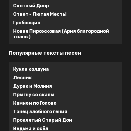
Скотный Двор
Ответ - Лютая Месть!
Гробовщик
Новая Пирожковая (Ария благородной
толпы)
Популярные тексты песен
Кукла колдуна
Лесник
Дурак и Молния
Прыгну со скалы
Камнем по Голове
Танец злобного гения
Проклятый Старый Дом
Ведьма и осёл