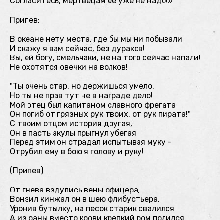
Согласитесь, мертвецам ее уже не надо!»
Припев:
В океане нету места, где бы мы ни побывали
И скажу я вам сейчас, без дураков!
Вы, ей богу, смельчаки, не на того сейчас напали!
Не охотятся овечки на волков!
"Ты очень стар, но держишься умело,
Но ты не прав тут не в награде дело!
Мой отец был капитаном славного фрегата
Он погиб от грязных рук твоих, от рук пирата!"
С твоим отцом история другая,
Он в пасть акулы прыгнул убегая
Перед этим он страдал испытывая муку -
Отрубил ему в бою я голову и руку!
(Припев)
От гнева вздулись вены офицера,
Вонзил кинжал он в шею флибустьера.
Уронив бутылку, на песок старик свалился
А из раны вместо крови крепкий ром полился...