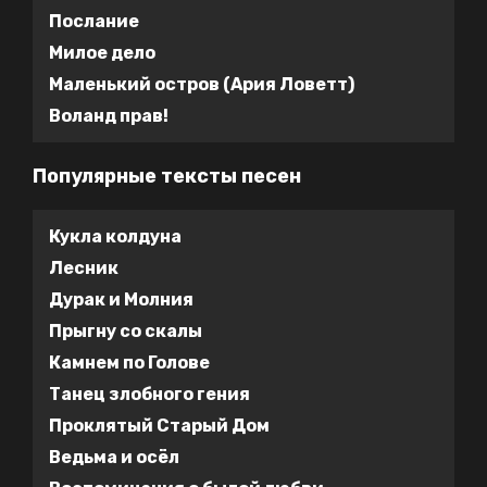
Послание
Милое дело
Маленький остров (Ария Ловетт)
Воланд прав!
Популярные тексты песен
Кукла колдуна
Лесник
Дурак и Молния
Прыгну со скалы
Камнем по Голове
Танец злобного гения
Проклятый Старый Дом
Ведьма и осёл