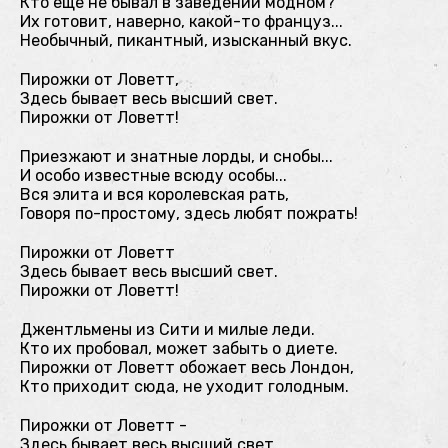
Кто еще не бывал в заведении модном?
Их готовит, наверно, какой-то француз...
Необычный, пикантный, изысканный вкус.
Пирожки от Ловетт,
Здесь бывает весь высший свет.
Пирожки от Ловетт!
Приезжают и знатные лорды, и снобы...
И особо известные всюду особы...
Вся элита и вся королевская рать,
Говоря по-простому, здесь любят пожрать!
Пирожки от Ловетт
Здесь бывает весь высший свет.
Пирожки от Ловетт!
Джентльмены из Сити и милые леди.
Кто их пробовал, может забыть о диете.
Пирожки от Ловетт обожает весь Лондон,
Кто приходит сюда, не уходит голодным.
Пирожки от Ловетт -
Здесь бывает весь высший свет.