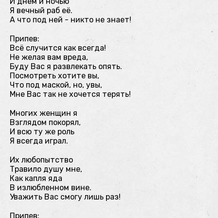
И днём и ночью
Я вечный раб её.
А что под ней - никто не знает!
Припев:
Всё случится как всегда!
Не желая вам вреда,
Буду Вас я развлекать опять.
Посмотреть хотите вы,
Что под маской, но, увы,
Мне Вас так не хочется терять!
Многих женщин я
Взглядом покорял,
И всю ту же роль
Я всегда играл.
Их любопытство
Травило душу мне,
Как капля яда
В излюбленном вине.
Уважить Вас смогу лишь раз!
Припев: