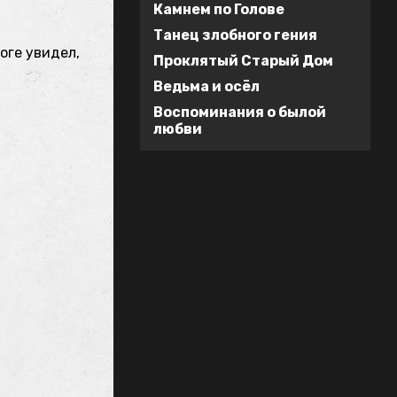
Камнем по Голове
Танец злобного гения
оге увидел,
Проклятый Старый Дом
Ведьма и осёл
Воспоминания о былой
любви