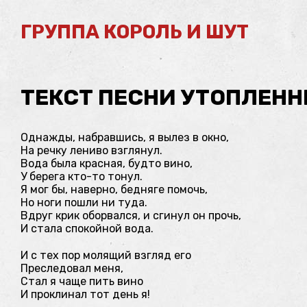
ГРУППА КОРОЛЬ И ШУТ
ТЕКСТ ПЕСНИ УТОПЛЕНН
Однажды, набравшись, я вылез в окно,
На речку лениво взглянул.
Вода была красная, будто вино,
У берега кто-то тонул.
Я мог бы, наверно, бедняге помочь,
Но ноги пошли ни туда.
Вдруг крик оборвался, и сгинул он прочь,
И стала спокойной вода.
И с тех пор молящий взгляд его
Преследовал меня,
Стал я чаще пить вино
И проклинал тот день я!