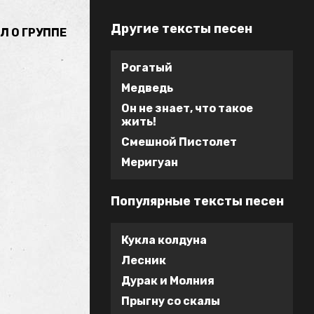
Другие тексты песен
Л О ГРУППЕ
Рогатый
Медведь
Он не знает, что такое
жить!
Смешной Пистолет
Меригуан
Популярные тексты песен
Кукла колдуна
Лесник
Дурак и Молния
Прыгну со скалы