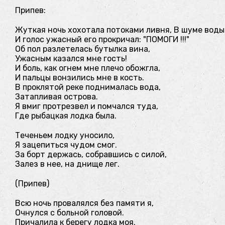
Припев:
Жуткая ночь хохотала потоками ливня, В шуме воды 
И голос ужасный его прокричал: "ПОМОГИ !!!"
Об пол разлетелась бутылка вина,
Ужасным казался мне гость!
И боль, как огнем мне плечо обожгла,
И пальцы вонзились мне в кость.
В проклятой реке поднималась вода,
Затапливая острова.
Я вмиг протрезвел и помчался туда,
Где рыбацкая лодка была.
Теченьем лодку уносило,
Я зацепиться чудом смог.
За борт держась, собравшись с силой,
Залез в нее, на днище лег.
(Припев)
Всю ночь провалялся без памяти я,
Очнулся с больной головой.
Причалила к берегу лодка моя.