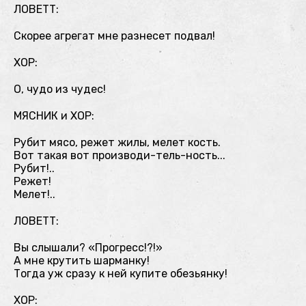
ЛОВЕТТ:
Скорее агрегат мне разнесет подвал!
ХОР:
О, чудо из чудес!
МЯСНИК и ХОР:
Рубит мясо, режет жилы, мелет кость.
Вот такая вот производи-тель-ность...
Рубит!..
Режет!
Мелет!..
ЛОВЕТТ:
Вы слышали? «Прогресс!?!»
А мне крутить шарманку!
Тогда уж сразу к ней купите обезьянку!
ХОР: