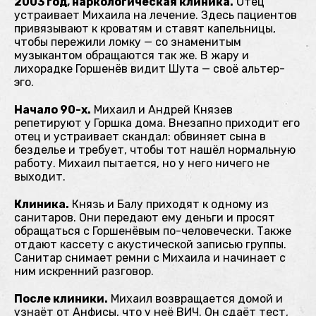
2003 год, наркологическая клиника.
Отец
устраивает Михаила на лечение. Здесь пациентов
привязывают к кроватям и ставят капельницы,
чтобы пережили ломку — со знаменитым
музыкантом обращаются так же. В жару и
лихорадке Горшенёв видит Шута — своё альтер-
эго.
Начало 90-х.
Михаил и Андрей Князев
репетируют у Горшка дома. Внезапно приходит его
отец и устраивает скандал: обвиняет сына в
безделье и требует, чтобы тот нашёл нормальную
работу. Михаил пытается, но у него ничего не
выходит.
Клиника.
Князь и Балу приходят к одному из
санитаров. Они передают ему деньги и просят
обращаться с Горшенёвым по-человечески. Также
отдают кассету с акустической записью группы.
Санитар снимает ремни с Михаила и начинает с
ним искренний разговор.
После клиники.
Михаил возвращается домой и
узнаёт от Анфисы, что у неё ВИЧ. Он сдаёт тест,