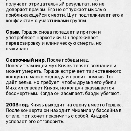
получает отрицательный результат, но не
доверяет врачам. Его не отпускает мысль о
приближающейся смерти. Шут подталкивает его к
конфликтам с участниками группы.
Срыв.
Горшок снова попадает в притон и
употребляет наркотики. Он переживает
передозировку и клиническую смерть, но
выживает.
Сказочный мир.
После победы над
Повелительницей мух Князь теряет сознание и
может умереть. Горшок встречает таинственного
колдуна в маске медведя и просит помочь. Тот
даёт зелье, но требует, чтобы друзья его убили.
Михаил спасает Князя, но колдун оказывается
бессмертным. Когда он засыпает, барды убегают.
2003 год.
Князь выходит на сцену вместо Горшка.
После концерта он находит Михаила у бассейна в
отеле, тот хочет покончить с собой. Андрей
успевает его отговорить.