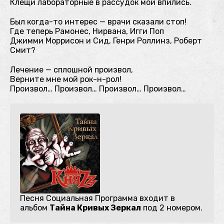
Клещи лабораторные в рассудок мой впились.
Был когда-то интерес — врачи сказали стоп!
Где теперь Рамонес, Нирвана, Игги Поп
Джимми Моррисон и Сид, Генри Роллинз, Роберт
Смит?
Лечение — сплошной произвол,
Верните мне мой рок-н-рол!
Произвол… Произвол… Произвол… Произвол…
Песня Социальная Программа входит в
альбом
Тайна Кривых Зеркал
под 2 номером.