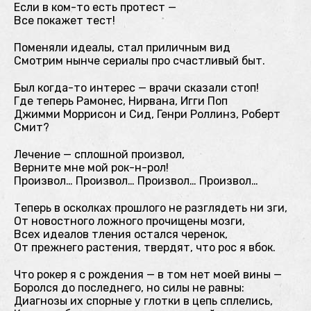
Если в ком-то есть протест —
Все покажет тест!
Поменяли идеалы, стал приличным вид
Смотрим нынче сериалы про счастливый быт.
Был когда-то интерес — врачи сказали стоп!
Где теперь Рамонес, Нирвана, Игги Поп
Джимми Моррисон и Сид, Генри Роллинз, Роберт
Смит?
Лечение — сплошной произвол,
Верните мне мой рок-н-рол!
Произвол… Произвол… Произвол… Произвол…
Теперь в осколках прошлого не разглядеть ни зги,
От новостного ложного прочищены мозги,
Всех идеалов тления остался черенок,
От прежнего растения, твердят, что рос я вбок.
Что рокер я с рождения — в том нет моей вины —
Боролся до последнего, но силы не равны:
Диагнозы их спорные у глотки в цепь сплелись,