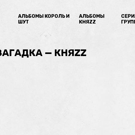
Й
АЛЬБОМЫ КОРОЛЬ И
АЛЬБОМЫ
СЕРИ
ШУТ
КНЯZZ
ГРУП
ЗАГАДКА — КНЯZZ