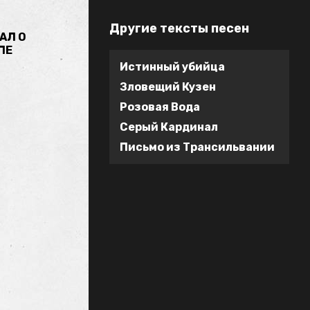
Другие тексты песен
АЛ О
ПЕ
Истинный убийца
Зловещий Кузен
Розовая Вода
Серый Кардинал
Письмо из Трансильвании