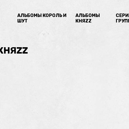
Й
АЛЬБОМЫ КОРОЛЬ И
АЛЬБОМЫ
СЕРИ
ШУТ
КНЯZZ
ГРУП
КНЯZZ