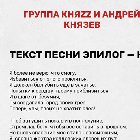
ГРУППА КНЯZZ И АНДРЕ
КНЯЗЕВ
ТЕКСТ ПЕСНИ ЭПИЛОГ — 
Я более не верю, что смогу,
Избавиться от этого проклятья.
Я должен был убить еще в зачатье,
Попытки к сердцу твоему приблизиться.
И в шаге от безумия,
Ты создавала Город своих грез.
Теперь, увы, твоих не хватит слез!
Чтоб затушить пожар и в полнолуние,
Стремглав бегу, чтобы все оставить в прошлом.
Но вновь спасение мое стало невозможным,
Я, словно жертва колдовских зловещих пут,