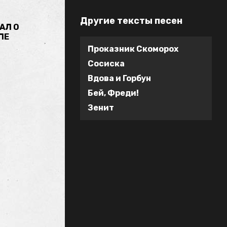
Другие тексты песен
АЛ О
ПЕ
Проказник Скоморох
Сосиска
Вдова и Горбун
Бей, Фреди!
Зенит