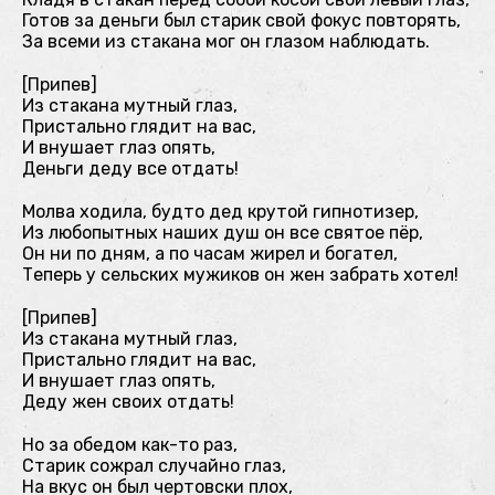
Готов за деньги был старик свой фокус повторять,
За всеми из стакана мог он глазом наблюдать.
[Припев]
Из стакана мутный глаз,
Пристально глядит на вас,
И внушает глаз опять,
Деньги деду все отдать!
Молва ходила, будто дед крутой гипнотизер,
Из любопытных наших душ он все святое пёр,
Он ни по дням, а по часам жирел и богател,
Теперь у сельских мужиков он жен забрать хотел!
[Припев]
Из стакана мутный глаз,
Пристально глядит на вас,
И внушает глаз опять,
Деду жен своих отдать!
Но за обедом как-то раз,
Старик сожрал случайно глаз,
На вкус он был чертовски плох,