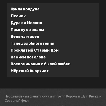
Кукла колдуна
Лесник
Дурак и Молния
Прыгну со скалы
Ведьма и осёл
Танец злобного гения
Проклятый Старый Дом
Камнем по Голове
Воспоминания о былой любви
Мёртвый Анархист
Неофицильный фанатский сайт групп Король и Шут, КняZz и
Северный флот