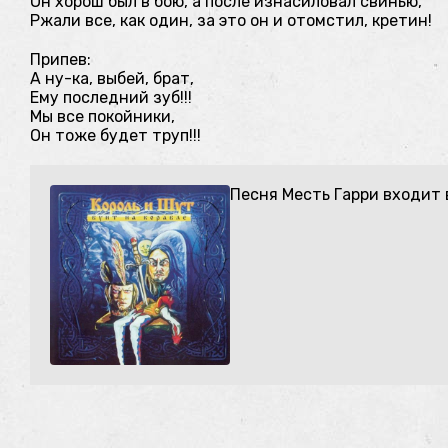
Он хорош был в бою, а после изнасиловал свинью,
Ржали все, как один, за это он и отомстил, кретин!
Припев:
А ну-ка, выбей, брат,
Ему последний зуб!!!
Мы все покойники,
Он тоже будет труп!!!
Песня Месть Гарри входит 