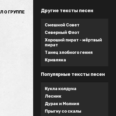
Другие тексты песен
Л О ГРУППЕ
Смешной Совет
Северный Флот
Хороший пират - мёртвый
пират
Танец злобного гения
Кривляка
Популярные тексты песен
Кукла колдуна
Лесник
Дурак и Молния
Прыгну со скалы