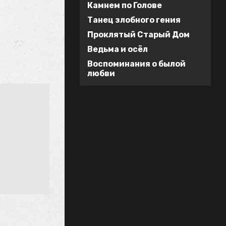
Камнем по Голове
Танец злобного гения
Проклятый Старый Дом
Ведьма и осёл
Воспоминания о былой
любви