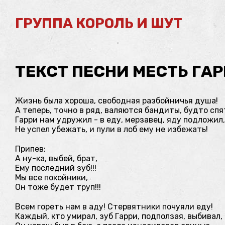
ГРУППА КОРОЛЬ И ШУТ
ТЕКСТ ПЕСНИ МЕСТЬ ГАР
Жизнь была хороша, свободная разбойничья душа!
А теперь, точно в ряд, валяются бандиты, будто спя
Гарри нам удружил - в еду, мерзавец, яду подложил,
Не успел убежать, и пули в лоб ему не избежать!
Припев:
А ну-ка, выбей, брат,
Ему последний зуб!!!
Мы все покойники,
Он тоже будет труп!!!
Всем гореть нам в аду! Стервятники почуяли еду!
Каждый, кто умирал, зуб Гарри, подползая, выбивал,