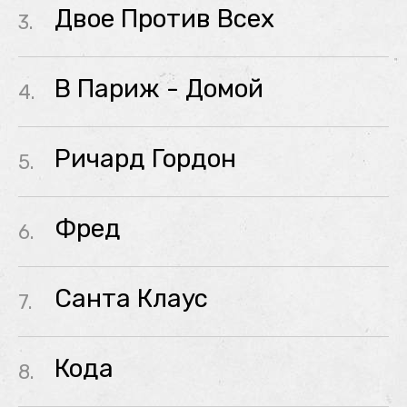
Двое Против Всех
3.
В Париж - Домой
4.
Ричард Гордон
5.
Фред
6.
Санта Клаус
7.
Кода
8.