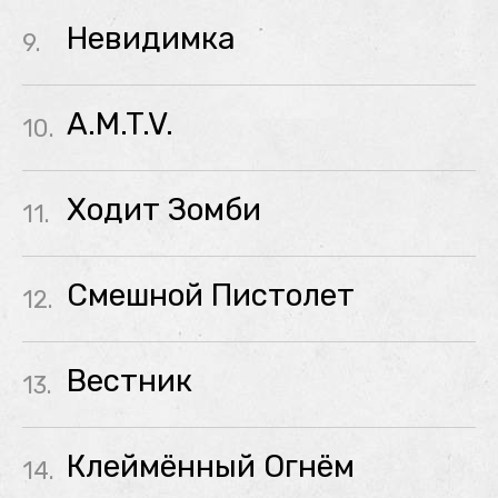
Невидимка
9.
A.M.T.V.
10.
Ходит Зомби
11.
Смешной Пистолет
12.
Вестник
13.
Клеймённый Огнём
14.